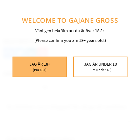
WELCOME TO GAJANE GROSS
Vänligen bekräfta att du är över 18 år.
(Please confirm you are 18+ years old.)
DELA MED DIG
Facebook
Twitter
LinkedIn
Pinterest
JAG ÄR 18+
JAG ÄR UNDER 18
(I'm 18+)
(I'm under 18)
OMDÖMEN
Du
Bli den första att lämna ett omdöme.