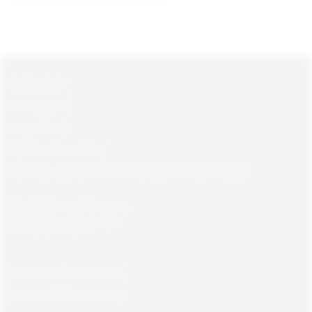
Mina sidor
Kundtjänst
Köpvillkor
Policy och cookies
Returer och reklamationer till Gajane Gross AB
Öppettider kundservice:
Måndag-Fredag, 9 -18
Telefon: 08 - 580 366 66
E-post: info@gajane.se