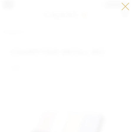
LOGGA IN
Meny
TILLBEHÖR
CIGARETTASK METALL MIX
1x12