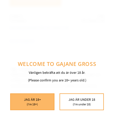
LOGGA IN FÖR PRISER
Artikelnr
1500
Tillverkare
GN Tobacco AB
Visa alla produkter från GN Tobacco AB
Ge ett omdöme!
WELCOME TO GAJANE GROSS
20g - 12mg Nikotin - 20 prillor
Vänligen bekräfta att du är över 18 år.
Medelstark nikotinupplevelse i fuktiga portioner. Snabb och
(Please confirm you are 18+ years old.)
kraftig smakutveckling.
Normalstort portionsformat för en välbekant snuskänsla
bakom
läppen.
JAG ÄR 18+
JAG ÄR UNDER 18
(I'm 18+)
(I'm under 18)