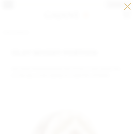
LOGGA IN
Meny
PORTIONSNUS
ISLAY WHISKY PORTION
Välrundad tobaksblandning med aroman av äkta whisky från
ön Islay pga. snusets lagring och mognande i whiskyfat.