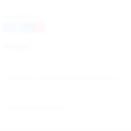
DELA MED DIG
Facebook
Twitter
LinkedIn
Pinterest
OMDÖMEN
Du
Bli den första att lämna ett omdöme.