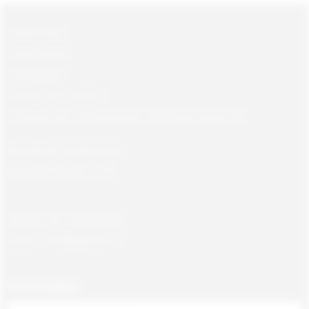
Mina sidor
Kundtjänst
Köpvillkor
Policy och cookies
Returer och reklamationer till Gajane Gross AB
Öppettider kundservice:
Måndag-Fredag, 9 -18
Telefon: 08 - 580 366 66
E-post: info@gajane.se
NYHETSBREV