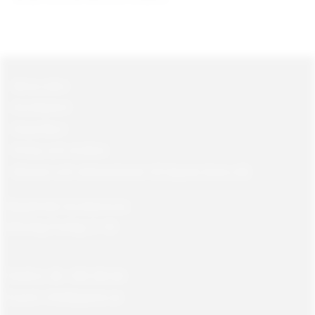
Mina sidor
Kundtjänst
Köpvillkor
Policy och cookies
Returer och reklamationer till Gajane Gross AB
Öppettider kundservice:
Måndag-Fredag, 9 -18
Telefon: 08 - 580 366 66
E-post: info@gajane.se