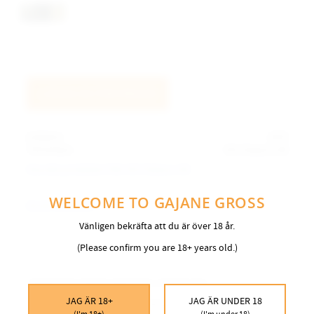
LOGGA IN FÖR PRISER
Artikelnr
1870
Tillverkare
GN Tobacco AB
Visa alla produkter från GN Tobacco AB
WELCOME TO GAJANE GROSS
Ge ett omdöme!
Vänligen bekräfta att du är över 18 år.
(Please confirm you are 18+ years old.)
Medelstark nikotinupplevelse i löst format.
JAG ÄR 18+
JAG ÄR UNDER 18
Snabb och kraftig smakutveckling.