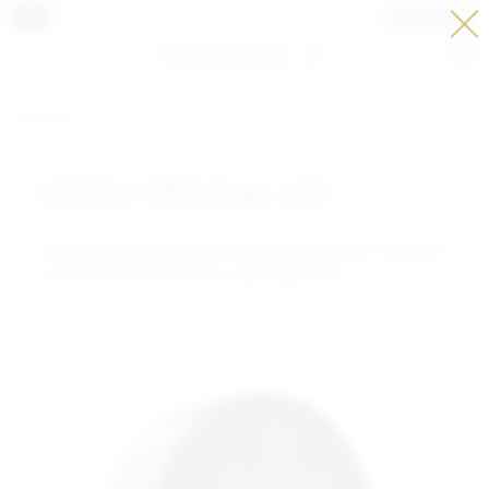
LOGGA IN
Meny
LÖSSNUS
ODENS ORIGINAL LÖS
Väl avrundad och aromatisk tobaksblandning med traditionell
och välavrundad snusaroma. 40g. 9mg Nikotin