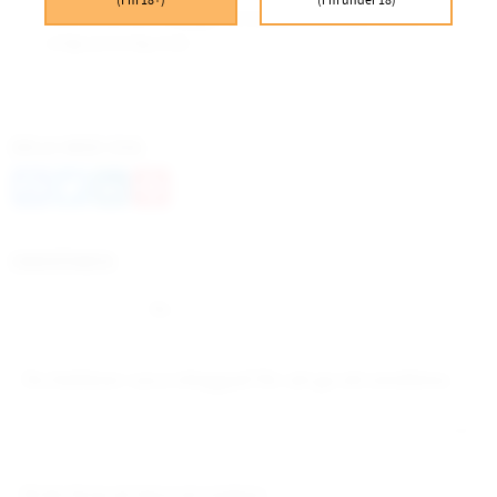
(I'm 18+)
(I'm under 18)
Löst format som möjliggör att bestämma prillans storlek
enligt personlig smak.
DELA MED DIG
Facebook
Twitter
LinkedIn
Pinterest
OMDÖMEN
Du
Bli den första att lämna ett omdöme.