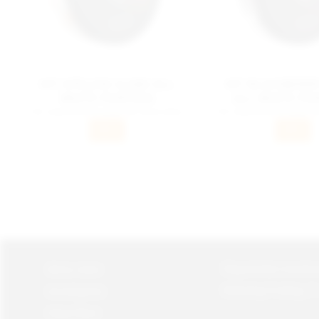
HIT APELSIN SLIMS ALL
HIT BLACKBERR
WHITE PORTION
ALL WHITE PO
För varje stock du köper får du en stock
För varje stock du köper f
gratis.
gratis.
INFO
INFO
Öppettider kundse
Mina sidor
Måndag-Fredag, 9 
Kundtjänst
Köpvillkor