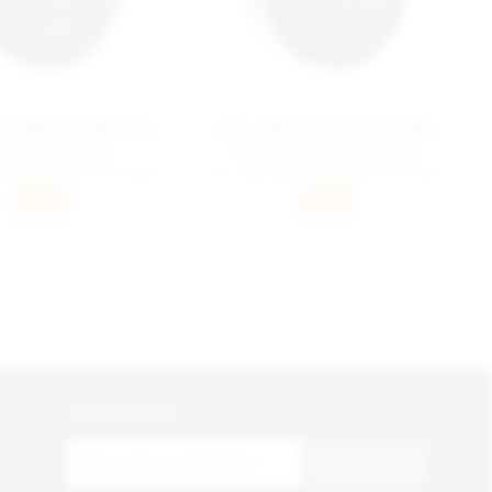
 CHERRY SLIMS ALL
HIT LEMONGRASS SLIMS
ITE PORTION
ALL WHITE PORTION
ck du köper får du en stock
För varje stock du köper får du en stock
gratis.
gratis.
INFO
INFO
NYHETSBREV
PRENUMERERA