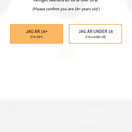
Vänligen bekräfta att du är över 18 år.
(Please confirm you are 18+ years old.)
JAG ÄR 18+
JAG ÄR UNDER 18
Y SLIMS
HIT BLUEBERRY SLIMS ALL
HIT DR.
(I'm 18+)
(I'm under 18)
RTION
WHITE PORTION
WH
år du en stock
För varje stock du köper får du en stock
För varje sto
gratis.
INFO
rvice:
Telefon: 08 - 580 366 66
-18
E-post: info@gajane.se