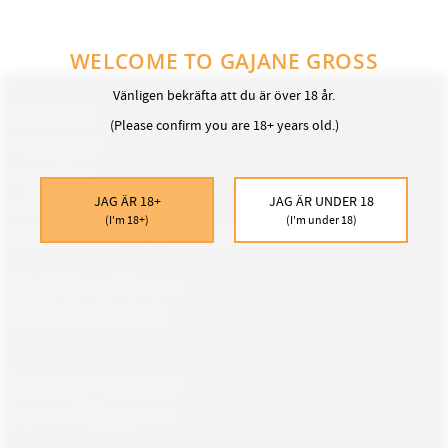
Nikotin
WELCOME TO GAJANE GROSS
Vänligen bekräfta att du är över 18 år.
Mina sidor
(Please confirm you are 18+ years old.)
Kundtjänst
Köpvillkor
JAG ÄR 18+
JAG ÄR UNDER 18
Policy och cookies
(I'm 18+)
(I'm under 18)
Returer och reklamationer till Gajane Gross AB
Öppettider kundservice:
Måndag-Fredag, 9 -18
Telefon: 08 - 580 366 66
E-post: info@gajane.se