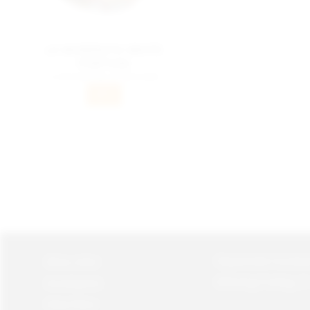
LA MORENITA WHITE
PORTION
La Morenita har en välrundad
tobaksblandning med doft och smak av
INFO
äkta "El Dorado" rom från Guyana. 20g.
12mg Nikotin
Öppettider kundse
Mina sidor
Måndag-Fredag, 9 
Kundtjänst
Köpvillkor