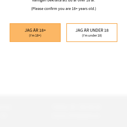
Vänligen bekräfta att du är över 18 år.
(Please confirm you are 18+ years old.)
JAG ÄR 18+
JAG ÄR UNDER 18
(I'm 18+)
(I'm under 18)
rvice:
Telefon: 08 - 580 366 66
-18
E-post: info@gajane.se