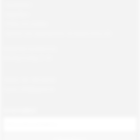
Kundtjänst
Köpvillkor
Policy och cookies
Returer och reklamationer till Gajane Gross AB
Öppettider kundservice:
Måndag-Fredag, 9 -18
Telefon: 08 - 580 366 66
E-post: info@gajane.se
NYHETSBREV