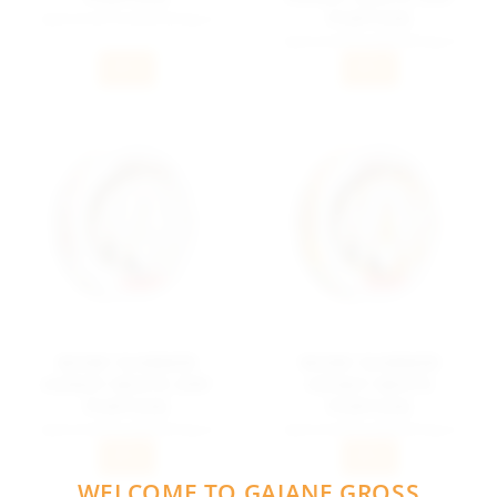
PORTION
Spännande snusblandning av
handplockad tobak med kraftig
Spännande snusblandning av
aroma av lakrits och salmiak. 15g
handplockad tobak med varma
8,5mg Nikotin
INFO
INFO
aromer av honung, citron och
fläder. 500g 43mg Nikotin
WOW! SUMMER
WOW! SUMMER
HONEY WHITE DRY
HONEY WHITE
PORTION
PORTION
Spännande snusblandning av
Spännande snusblandning av
handplockad tobak med varma
handplockad tobak med varma
INFO
INFO
aromer av honung, citron och
aromer av honung, citron och
fläder.
fläder.
WELCOME TO GAJANE GROSS