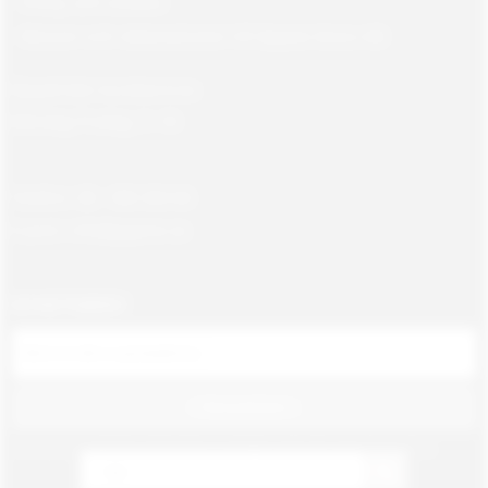
Policy och cookies
Returer och reklamationer till Gajane Gross AB
Öppettider kundservice:
Måndag-Fredag, 9 -18
Telefon: 08 - 580 366 66
E-post: info@gajane.se
NYHETSBREV
PRENUMERERA
Dina personuppgifter behandlas i enlighet med vår
integritetspolicy
.