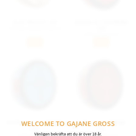
ISLAY WHISKY LÖS
ODENS N° 3 EXTREME
LÖS
Välrundad tobaksblandning med
aroman av äkta whisky från ön
Kraftig och aromatisk
Islay pga. snusets lagring och
tobaksblandning med klassisk,
mognande i whiskyfat. 50g. 12mg
INFO
INFO
kraftig svensk snusaroma -
Nikotin
pepprig, kryddig och med inslag
av bergamot. 40g. 22mg Nikotin
ODENS COLD EXTREME
ODENS 59 EXTREME
WELCOME TO GAJANE GROSS
LÖS
LÖS
Vänligen bekräfta att du är över 18 år.
Kraftig och aromatisk
Kraftig och aromatisk