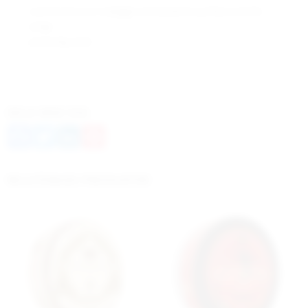
Löst format som möjliggör att bestämma prillans storlek
enligt
personlig smak.
DELA MED DIG
Facebook
Twitter
LinkedIn
Pinterest
RELATERADE PRODUKTER