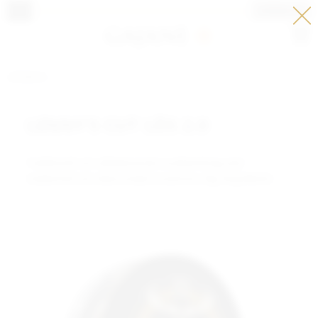
LOGGA IN
Meny
LÖSSNUS
LENNY'S CUT LÖS 2.0
Traditionell och välbalanserad snusblandning med
traditionell och välavrundad snusaroma. 35g. 9mg Nikotin