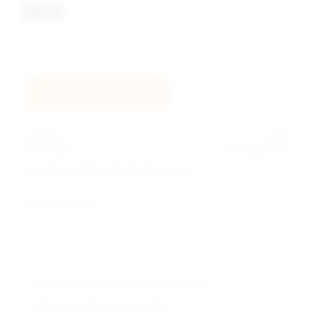
LOGGA IN FÖR PRISER
Artikelnr
1885
Tillverkare
GN Tobacco AB
Visa alla produkter från GN Tobacco AB
Ge ett omdöme!
Medelstark nikotinupplevelse i löst format.
Snabb och kraftig smakutveckling.