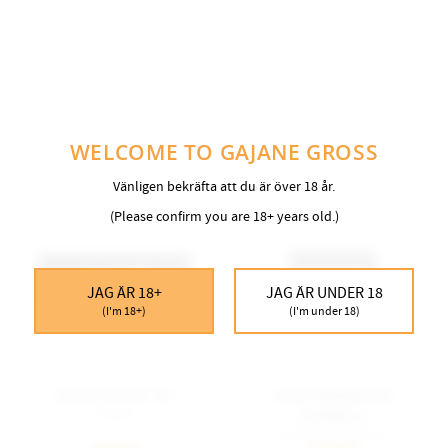
WELCOME TO GAJANE GROSS
Vänligen bekräfta att du är över 18 år.
(Please confirm you are 18+ years old.)
JAG ÄR 18+
JAG ÄR UNDER 18
(I'm 18+)
(I'm under 18)
OCB SHORT #1
OCB PREMIUM
DUBBLA
50 pack
25 pack / 36 x 69 mm